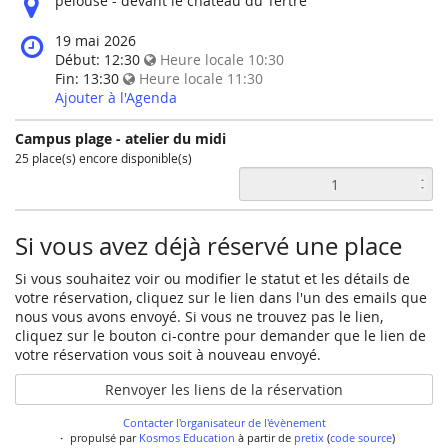
pelouse - devant le château du Tertre
does
the
When
19 mai 2026
event
does
Début:
12:30
Heure locale
10:30
happen?
the
Fin:
13:30
Heure locale
11:30
event
Ajouter à l'Agenda
happen?
Campus plage - atelier du midi
25 place(s) encore disponible(s)
Si vous avez déjà réservé une place
Si vous souhaitez voir ou modifier le statut et les détails de
votre réservation, cliquez sur le lien dans l'un des emails que
nous vous avons envoyé. Si vous ne trouvez pas le lien,
cliquez sur le bouton ci-contre pour demander que le lien de
votre réservation vous soit à nouveau envoyé.
Renvoyer les liens de la réservation
Contacter l'organisateur de l'évènement
propulsé par
Kosmos Education
à partir de
pretix
(
code source
)